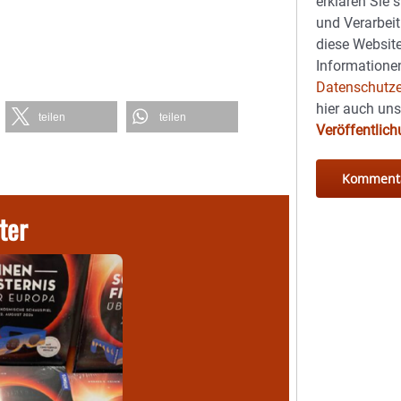
erklären Sie 
und Verarbeit
diese Website
Informationen
Datenschutze
hier auch un
teilen
teilen
Veröffentlic
ter