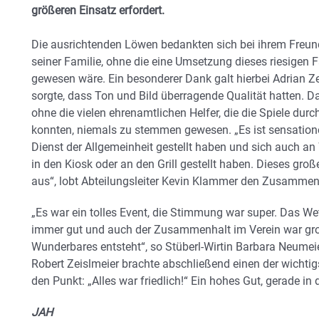
größeren Einsatz erfordert.
Die ausrichtenden Löwen bedankten sich bei ihrem Freun
seiner Familie, ohne die eine Umsetzung dieses riesigen 
gewesen wäre. Ein besonderer Dank galt hierbei Adrian Ze
sorgte, dass Ton und Bild überragende Qualität hatten. 
ohne die vielen ehrenamtlichen Helfer, die die Spiele dur
konnten, niemals zu stemmen gewesen. „Es ist sensationel
Dienst der Allgemeinheit gestellt haben und sich auch a
in den Kiosk oder an den Grill gestellt haben. Dieses g
aus“, lobt Abteilungsleiter Kevin Klammer den Zusammenh
„Es war ein tolles Event, die Stimmung war super. Das We
immer gut und auch der Zusammenhalt im Verein war gro
Wunderbares entsteht“, so Stüberl-Wirtin Barbara Neumeier
Robert Zeislmeier brachte abschließend einen der wichtig
den Punkt: „Alles war friedlich!“ Ein hohes Gut, gerade in 
JAH