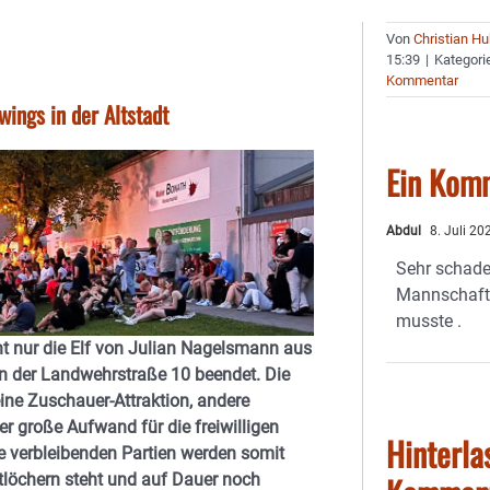
Von
Christian H
15:39
|
Kategori
Kommentar
ewings in der Altstadt
Ein Kom
Abdul
8. Juli 2
Sehr schade
Mannschaft 
musste .
ht nur die Elf von Julian Nagelsmann aus
n der Landwehrstraße 10 beendet. Die
ne Zuschauer-Attraktion, andere
 große Aufwand für die freiwilligen
Hinterla
ie verbleibenden Partien werden somit
tlöchern steht und auf Dauer noch