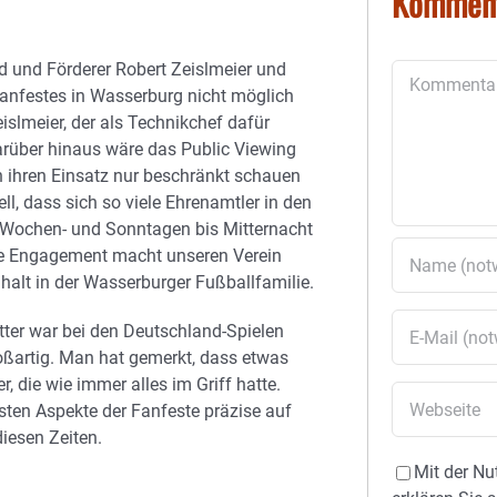
Kommen
d und Förderer Robert Zeislmeier und
Kommentar
Fanfestes in Wasserburg nicht möglich
islmeier, der als Technikchef dafür
Darüber hinaus wäre das Public Viewing
ch ihren Einsatz nur beschränkt schauen
l, dass sich so viele Ehrenamtler in den
n Wochen- und Sonntagen bis Mitternacht
roße Engagement macht unseren Verein
alt in der Wasserburger Fußballfamilie.
tter war bei den Deutschland-Spielen
ßartig. Man hat gemerkt, dass etwas
, die wie immer alles im Griff hatte.
sten Aspekte der Fanfeste präzise auf
diesen Zeiten.
Mit der Nu