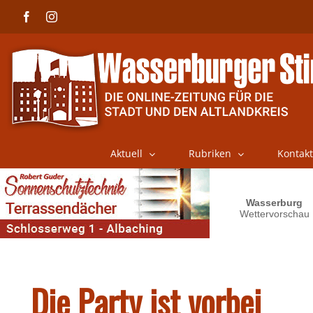
Skip
Facebook
Instagram
to
content
Aktuell
Rubriken
Kontakt
Die Party ist vorbei