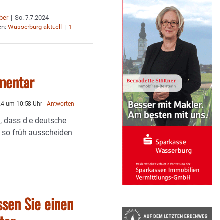
uber
|
So. 7.7.2024 -
en:
Wasserburg aktuell
|
1
mentar
024 um 10:58 Uhr
- Antworten
, dass die deutsche
so früh ausscheiden
ssen Sie einen