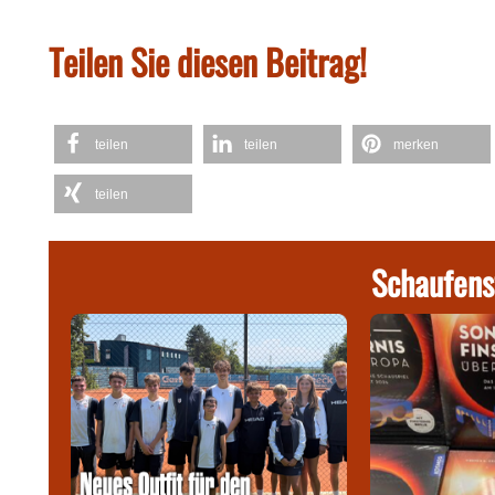
Teilen Sie diesen Beitrag!
teilen
teilen
merken
teilen
Schaufens