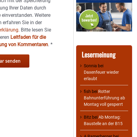
sich mit der Speicherung
ung Ihrer Daten durch
 einverstanden. Weitere
 erfahren Sie in der
rklärung.
Bitte lesen Sie
seren
Leitfaden für die
hung von Kommentaren
.
*
Lesermeinung
Sonnia
bei
Daxenfeuer wieder
erlaubt
fish
bei
Rotter
Bahnunterführung ab
Montag voll gesperrt
Bitz
bei
Ab Montag:
Baustelle an der B15
A Ramerberger
bei