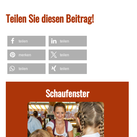
Teilen Sie diesen Beitrag!
teilen
teilen
merken
teilen
teilen
teilen
Schaufenster