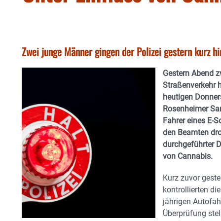
Zwei junge Männer gingen der Polizei gestern kurz hi
Gestern Abend z
Straßenverkehr h
heutigen Donners
Rosenheimer Sam
Fahrer eines E-S
den Beamten drog
durchgeführter D
von Cannabis.
Kurz zuvor geste
kontrollierten di
jährigen Autofa
Überprüfung stel