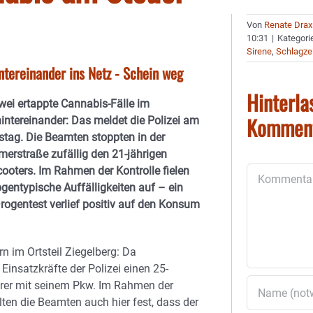
Von
Renate Drax
10:31
|
Kategori
Sirene
,
Schlagze
ntereinander ins Netz - Schein weg
Hinterla
wei ertappte Cannabis-Fälle im
Kommen
intereinander: Das meldet die Polizei am
tag. Die Beamten stoppten in der
erstraße zufällig den 21-jährigen
cooters. Im Rahmen der Kontrolle fielen
Kommentar
entypische Auffälligkeiten auf – ein
rogentest verlief positiv auf den Konsum
rn im Ortsteil Ziegelberg: Da
e Einsatzkräfte der Polizei einen 25-
hrer mit seinem Pkw. Im Rahmen der
lten die Beamten auch hier fest, dass der