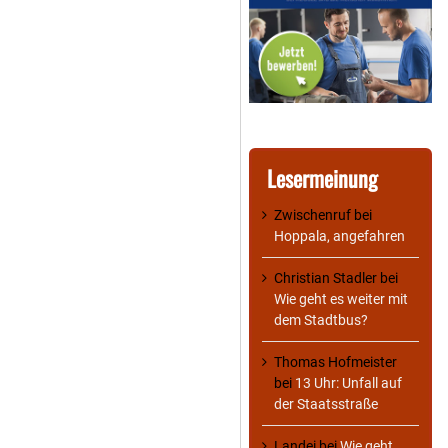
Lesermeinung
Zwischenruf
bei
Hoppala, angefahren
Christian Stadler
bei
Wie geht es weiter mit
dem Stadtbus?
Thomas Hofmeister
bei
13 Uhr: Unfall auf
der Staatsstraße
Landei
bei
Wie geht