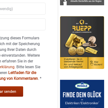
tzung dieses Formulars
sich mit der Speicherung
ung Ihrer Daten durch
 einverstanden. Weitere
 erfahren Sie in der
rklärung.
Bitte lesen Sie
seren
Leitfaden für die
hung von Kommentaren
.
*