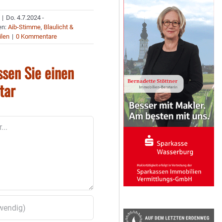
|
Do. 4.7.2024 -
en:
Aib-Stimme
,
Blaulicht &
ilen
|
0 Kommentare
ssen Sie einen
tar