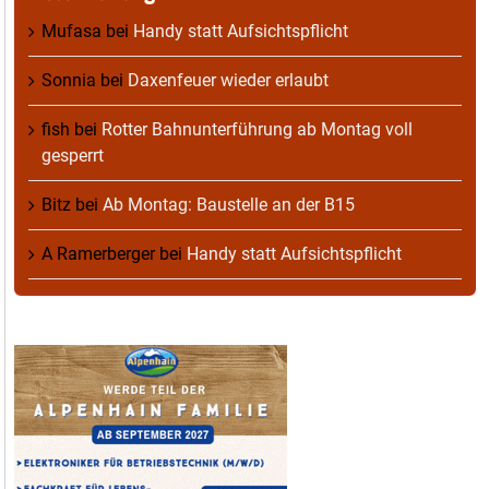
Mufasa
bei
Handy statt Aufsichtspflicht
Sonnia
bei
Daxenfeuer wieder erlaubt
fish
bei
Rotter Bahnunterführung ab Montag voll
gesperrt
Bitz
bei
Ab Montag: Baustelle an der B15
A Ramerberger
bei
Handy statt Aufsichtspflicht