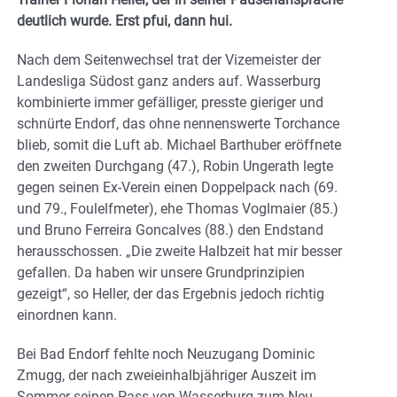
deutlich wurde. Erst pfui, dann hui.
Nach dem Seitenwechsel trat der Vizemeister der
Landesliga Südost ganz anders auf. Wasserburg
kombinierte immer gefälliger, presste gieriger und
schnürte Endorf, das ohne nennenswerte Torchance
blieb, somit die Luft ab. Michael Barthuber eröffnete
den zweiten Durchgang (47.), Robin Ungerath legte
gegen seinen Ex-Verein einen Doppelpack nach (69.
und 79., Foulelfmeter), ehe Thomas Voglmaier (85.)
und Bruno Ferreira Goncalves (88.) den Endstand
herausschossen. „Die zweite Halbzeit hat mir besser
gefallen. Da haben wir unsere Grundprinzipien
gezeigt“, so Heller, der das Ergebnis jedoch richtig
einordnen kann.
Bei Bad Endorf fehlte noch Neuzugang Dominic
Zmugg, der nach zweieinhalbjähriger Auszeit im
Sommer seinen Pass von Wasserburg zum Neu-