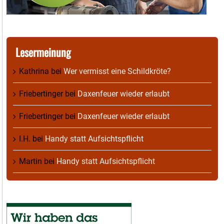
Lesermeinung
Kathrina
bei
Wer vermisst eine Schildkröte?
Friebertinger
bei
Daxenfeuer wieder erlaubt
Friebertinger
bei
Daxenfeuer wieder erlaubt
I.H.
bei
Handy statt Aufsichtspflicht
Martin
bei
Handy statt Aufsichtspflicht