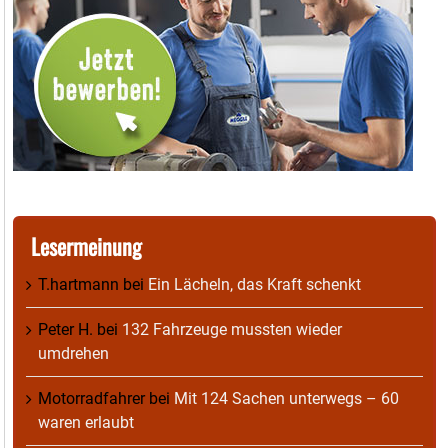
Lesermeinung
T.hartmann
bei
Ein Lächeln, das Kraft schenkt
Peter H.
bei
132 Fahrzeuge mussten wieder
umdrehen
Motorradfahrer
bei
Mit 124 Sachen unterwegs – 60
waren erlaubt