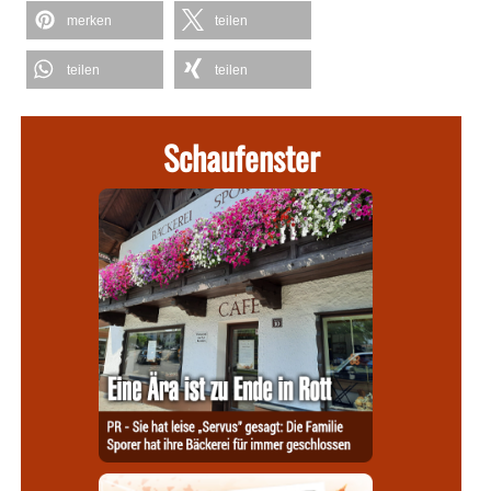
merken
teilen
teilen
teilen
Schaufenster