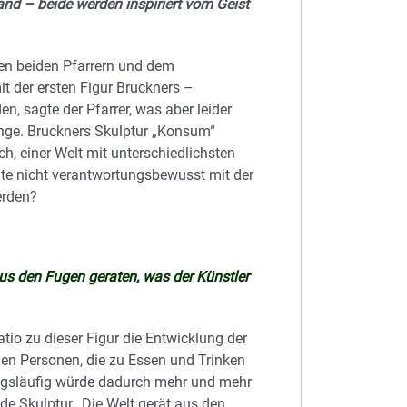
nd – beide werden inspiriert vom Geist
en beiden Pfarrern und dem
it der ersten Figur Bruckners –
n, sagte der Pfarrer, was aber leider
nge. Bruckners Skulptur „Konsum“
h, einer Welt mit unterschiedlichsten
lte nicht verantwortungsbewusst mit der
erden?
s den Fugen geraten, was der Künstler
tio zu dieser Figur die Entwicklung der
en Personen, die zu Essen und Trinken
ngsläufig würde dadurch mehr und mehr
de Skulptur „Die Welt gerät aus den