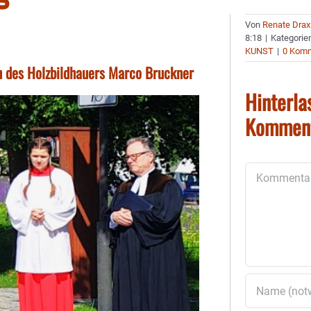
Von
Renate Drax
8:18
|
Kategorie
KUNST
|
0 Kom
en des Holzbildhauers Marco Bruckner
Hinterla
Kommen
Kommentar