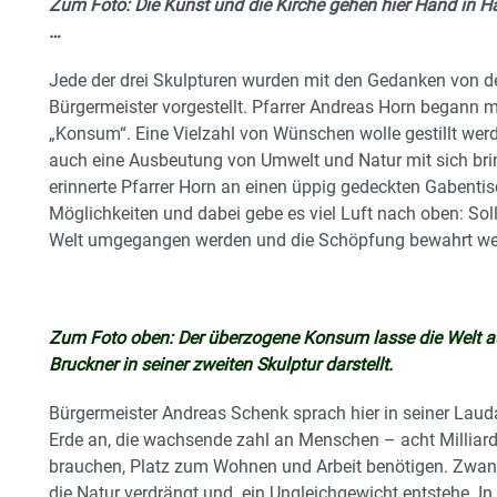
Zum Foto: Die Kunst und die Kirche gehen hier Hand in Ha
…
Jede der drei Skulpturen wurden mit den Gedanken von d
Bürgermeister vorgestellt. Pfarrer Andreas Horn begann m
„Konsum“. Eine Vielzahl von Wünschen wolle gestillt werde
auch eine Ausbeutung von Umwelt und Natur mit sich bri
erinnerte Pfarrer Horn an einen üppig gedeckten Gabentisc
Möglichkeiten und dabei gebe es viel Luft nach oben: Sol
Welt umgegangen werden und die Schöpfung bewahrt w
Zum Foto oben: Der überzogene Konsum lasse die Welt au
Bruckner in seiner zweiten Skulptur darstellt.
Bürgermeister Andreas Schenk sprach hier in seiner Lauda
Erde an, die wachsende zahl an Menschen – acht Milliard
brauchen, Platz zum Wohnen und Arbeit benötigen. Zwa
die Natur verdrängt und ein Ungleichgewicht entstehe. In 