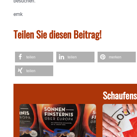
besuchen.
emk
Teilen Sie diesen Beitrag!
teilen
teilen
merken
teilen
Schaufens