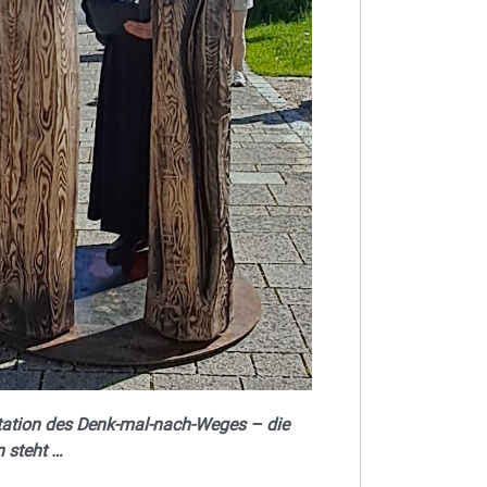
Station des Denk-mal-nach-Weges – die
in steht …