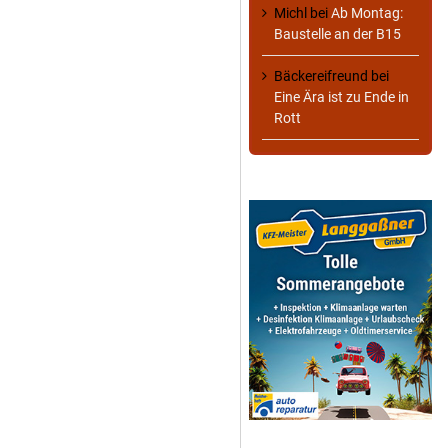
Michl
bei
Ab Montag:
Baustelle an der B15
Bäckereifreund
bei
Eine Ära ist zu Ende in
Rott