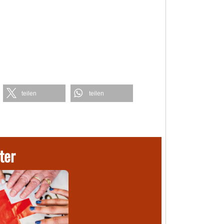
teilen
teilen
ter