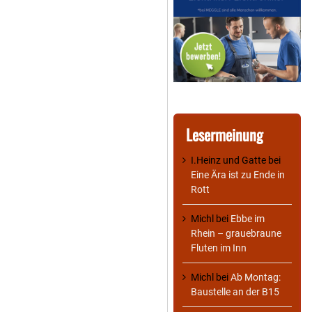
Lesermeinung
I.Heinz und Gatte
bei
Eine Ära ist zu Ende in
Rott
Michl
bei
Ebbe im
Rhein – grauebraune
Fluten im Inn
Michl
bei
Ab Montag:
Baustelle an der B15