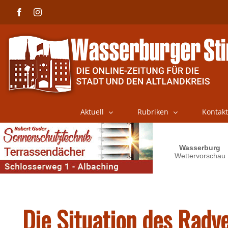
Skip
Facebook
Instagram
to
content
Aktuell
Rubriken
Kontakt
Die Situation des Radv