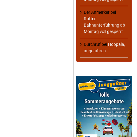
Der Anmerker
bei
Rotter
Bahnunterführung ab
Montag voll gesperrt
Durchruf
bei
Hoppala,
angefahren