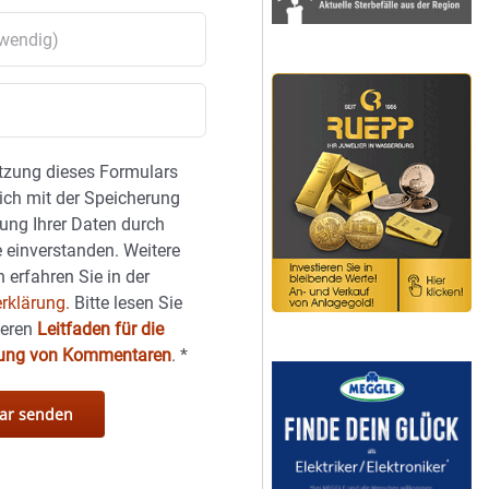
tzung dieses Formulars
sich mit der Speicherung
ung Ihrer Daten durch
 einverstanden. Weitere
 erfahren Sie in der
rklärung.
Bitte lesen Sie
seren
Leitfaden für die
hung von Kommentaren
.
*