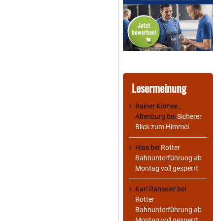
Lesermeinung
Rainer Kirmse ,
Altenburg
bei
Sicherer
Blick zum Himmel
Hias
bei
Rotter
Bahnunterführung ab
Montag voll gesperrt
Karl Ranseier
bei
Rotter
Bahnunterführung ab
Montag voll gesperrt