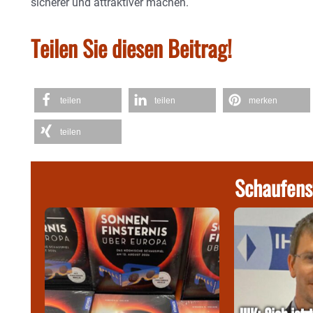
sicherer und attraktiver machen.
Teilen Sie diesen Beitrag!
teilen
teilen
merken
teilen
Schaufens