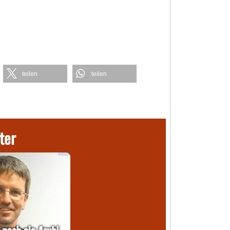
teilen
teilen
ter