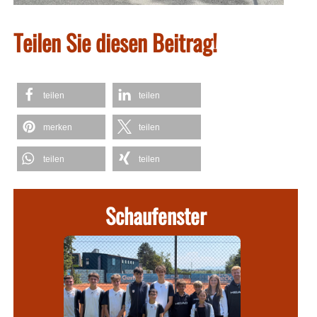
Teilen Sie diesen Beitrag!
teilen
teilen
merken
teilen
teilen
teilen
Schaufenster