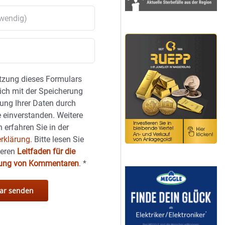
tzung dieses Formulars
sich mit der Speicherung
ung Ihrer Daten durch
 einverstanden. Weitere
 erfahren Sie in der
rklärung.
Bitte lesen Sie
seren
Leitfaden für die
hung von Kommentaren
.
*