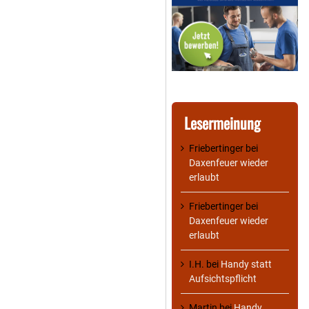
Lesermeinung
Friebertinger
bei
Daxenfeuer wieder
erlaubt
Friebertinger
bei
Daxenfeuer wieder
erlaubt
I.H.
bei
Handy statt
Aufsichtspflicht
Martin
bei
Handy