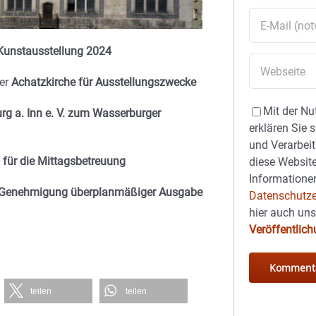
 Kunstausstellung 2024
er
Achatzkirche für Ausstellungszwecke
Mit der Nu
g a. Inn e. V. zum Wasserburger
erklären Sie 
und Verarbeit
für die Mittagsbetreuung
diese Website
Informationen
 Genehmigung überplanmäßiger Ausgabe
Datenschutze
hier auch un
Veröffentlic
teilen
teilen