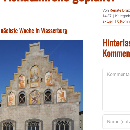
Von
Renate Drax
14:37
|
Kategori
aktuell
|
0 Komm
t nächste Woche in Wasserburg
Hinterla
Kommen
Kommentar