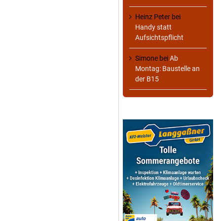
Heinz Peter
bei
Handy statt
Aufsichtspflicht
Simone
bei
Ab
Montag: Baustelle an
der B15