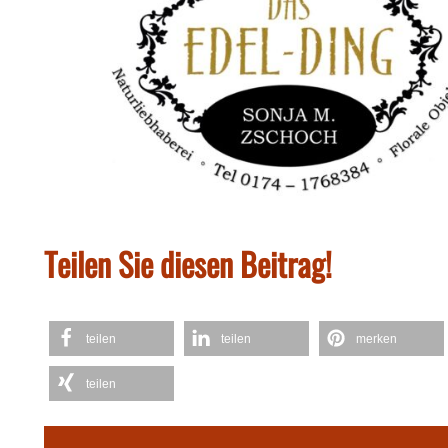
Teilen Sie diesen Beitrag!
teilen
teilen
merken
teilen