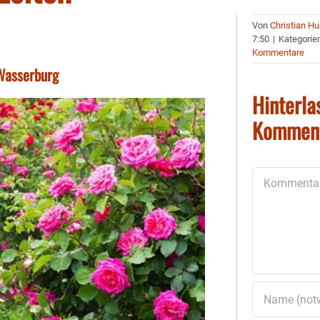
Von
Christian H
7:50
|
Kategorie
Kommentare
 Wasserburg
Hinterla
Kommen
Kommentar