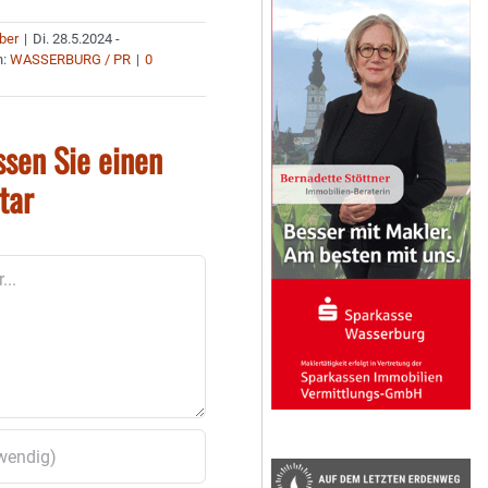
uber
|
Di. 28.5.2024 -
n:
WASSERBURG / PR
|
0
ssen Sie einen
tar