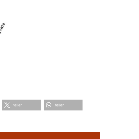
teilen
teilen