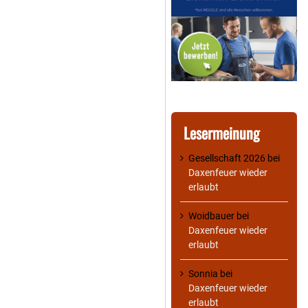
Lesermeinung
Gesellschaft 2026
bei
Daxenfeuer wieder
erlaubt
Woidbauer
bei
Daxenfeuer wieder
erlaubt
Sonnia
bei
Daxenfeuer wieder
erlaubt