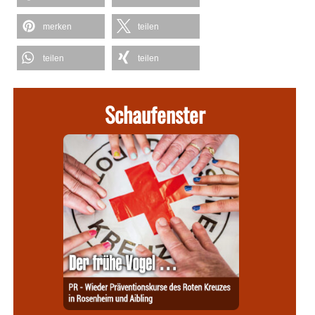
merken
teilen
teilen
teilen
Schaufenster