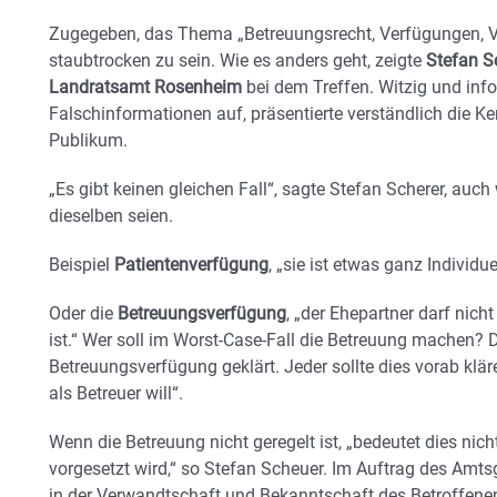
Zugegeben, das Thema „Betreuungsrecht, Verfügungen, V
staubtrocken zu sein. Wie es anders geht, zeigte
Stefan S
Landratsamt Rosenheim
bei dem Treffen. Witzig und info
Falschinformationen auf, präsentierte verständlich die K
Publikum.
„Es gibt keinen gleichen Fall“, sagte Stefan Scherer, auch
dieselben seien.
Beispiel
Patientenverfügung
, „sie ist etwas ganz Individue
Oder die
Betreuungsverfügung
, „der Ehepartner darf nich
ist.“ Wer soll im Worst-Case-Fall die Betreuung machen? D
Betreuungsverfügung geklärt. Jeder sollte dies vorab kläre
als Betreuer will“.
Wenn die Betreuung nicht geregelt ist, „bedeutet dies nic
vorgesetzt wird,“ so Stefan Scheuer. Im Auftrag des Amtsg
in der Verwandtschaft und Bekanntschaft des Betroffenen