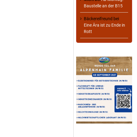
Baustelle an der B15
Bäckereifreund
bei
Eine Ära ist zu Ende in
Rott