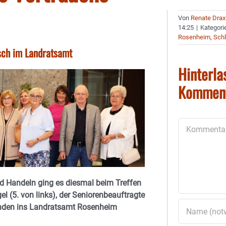
Von
Renate Drax
14:25
|
Kategori
Rosenheim
,
Schl
sch im Landratsamt
Hinterla
Kommen
Kommentar
d Handeln ging es diesmal beim Treffen
 (5. von links), der Seniorenbeauftragte
einden ins Landratsamt Rosenheim