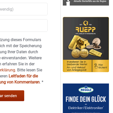
tzung dieses Formulars
sich mit der Speicherung
ung Ihrer Daten durch
 einverstanden. Weitere
 erfahren Sie in der
rklärung.
Bitte lesen Sie
seren
Leitfaden für die
hung von Kommentaren
.
*