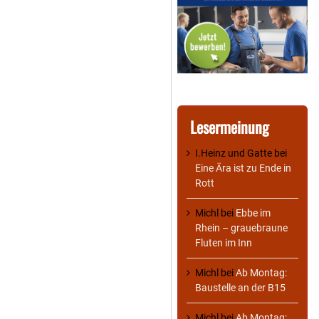
Lesermeinung
I.Heinz und Gatte
bei
Eine Ära ist zu Ende in
Rott
Michl
bei
Ebbe im
Rhein – grauebraune
Fluten im Inn
Michl
bei
Ab Montag:
Baustelle an der B15
Michl
bei
Ab Montag: