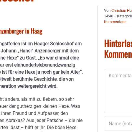
Von
Christian H
14:40
|
Kategori
Kommentare
Anzenberger in Haag
Hinterla
ngstferien ist im Haager Schlosshof am
Kommen
, Johann „Hansi“ Anzenberger mit dem
eine Hexe“ zu Gast. „Es war einmal eine
war erst einhundertsiebenundzwanzig
 ist für eine Hexe ja noch gar kein Alter“.
Kommentar
ltweit berühmte Geschichte, die von
eration weitergereicht wird.
t anders, als mit zu fiebern, so sehr
euer der gutherzigen kleinen Hexe. Was
 ihren Freund und Aufpasser, den
n Abraxas? Aus jeder Patsche – die nie
ten lässt – hilft er ihr. Die böse Hexe