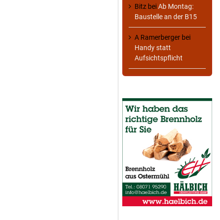
Bitz
bei
Ab Montag:
Baustelle an der B15
A Ramerberger
bei
Handy statt
Aufsichtspflicht