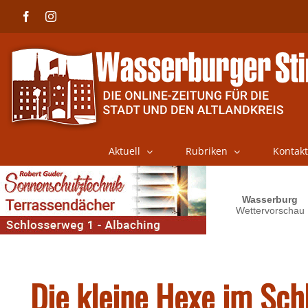
Skip
Facebook
Instagram
to
content
Aktuell
Rubriken
Kontakt
Die kleine Hexe im Sch