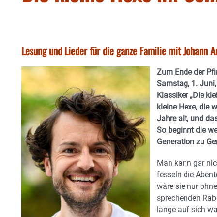
Lesung und Lieder für die ganze Familie mit Johann 
Zum Ende der Pfi
Samstag, 1. Juni
Klassiker „Die kl
kleine Hexe, die 
Jahre alt, und das
So beginnt die we
Generation zu Gen
Man kann gar nich
fesseln die Abent
wäre sie nur ohne
sprechenden Rabe
lange auf sich war