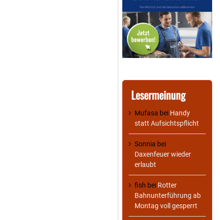
Lesermeinung
Mufasa
bei
Handy
statt Aufsichtspflicht
Sonnia
bei
Daxenfeuer wieder
erlaubt
fish
bei
Rotter
Bahnunterführung ab
Montag voll gesperrt