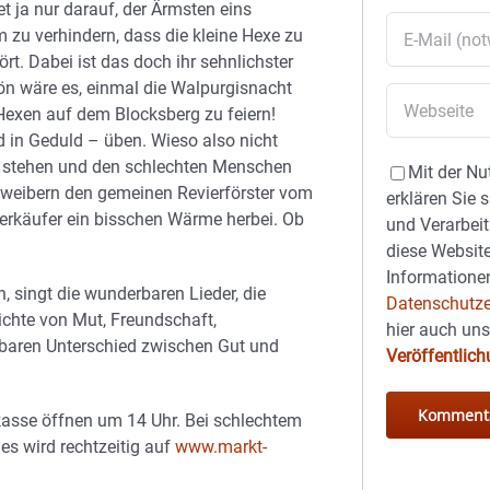
 ja nur darauf, der Ärmsten eins
zu verhindern, dass die kleine Hexe zu
rt. Dabei ist das doch ihr sehnlichster
n wäre es, einmal die Walpurgisnacht
Hexen auf dem Blocksberg zu feiern!
d in Geduld – üben. Wieso also nicht
ite stehen und den schlechten Menschen
Mit der Nu
olzweibern den gemeinen Revierförster vom
erklären Sie 
Verkäufer ein bisschen Wärme herbei. Ob
und Verarbeit
diese Website
Informationen
, singt die wunderbaren Lieder, die
Datenschutze
chte von Mut, Freundschaft,
hier auch un
nbaren Unterschied zwischen Gut und
Veröffentlic
kasse öffnen um 14 Uhr. Bei schlechtem
ies wird rechtzeitig auf
www.markt-