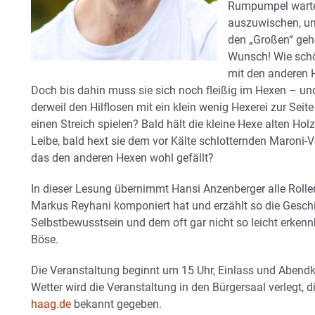
Rumpumpel wartet
auszuwischen, um 
den „Großen“ gehö
Wunsch! Wie schö
mit den anderen 
Doch bis dahin muss sie sich noch fleißig im Hexen – un
derweil den Hilflosen mit ein klein wenig Hexerei zur Se
einen Streich spielen? Bald hält die kleine Hexe alten H
Leibe, bald hext sie dem vor Kälte schlotternden Maroni-
das den anderen Hexen wohl gefällt?
In dieser Lesung übernimmt Hansi Anzenberger alle Rollen
Markus Reyhani komponiert hat und erzählt so die Geschi
Selbstbewusstsein und dem oft gar nicht so leicht erken
Böse.
Die Veranstaltung beginnt um 15 Uhr, Einlass und Abend
Wetter wird die Veranstaltung in den Bürgersaal verlegt, d
haag.de
bekannt gegeben.