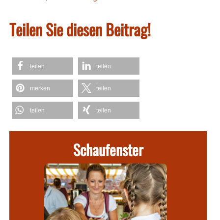
Teilen Sie diesen Beitrag!
teilen
teilen
merken
teilen
teilen
teilen
Schaufenster