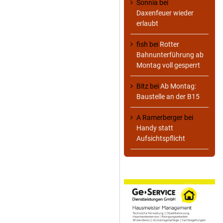
Sonnia
bei
Daxenfeuer wieder
erlaubt
fish
bei
Rotter
Bahnunterführung ab
Montag voll gesperrt
Bitz
bei
Ab Montag:
Baustelle an der B15
A Ramerberger
bei
Handy statt
Aufsichtspflicht