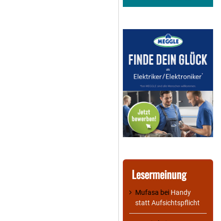
Lesermeinung
Mufasa
bei
Handy
statt Aufsichtspflicht