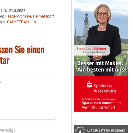
|
Di. 21.5.2024 -
en:
Haager-Stimme
,
Heimatsport
,
ags:
BASKETBALL
|
0
ssen Sie einen
tar