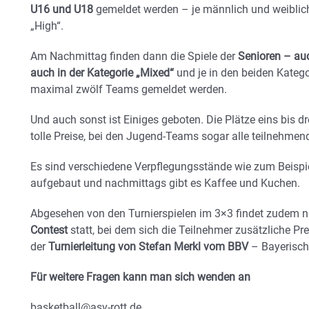
U16 und U18
gemeldet werden – je männlich und weiblich
„High“.
Am Nachmittag finden dann die Spiele der
Senioren – auc
auch in der Kategorie „Mixed“
und je in den beiden Katego
maximal zwölf Teams gemeldet werden.
Und auch sonst ist Einiges geboten. Die Plätze eins bis
tolle Preise, bei den Jugend-Teams sogar alle teilnehme
Es sind verschiedene Verpflegungsstände wie zum Beispi
aufgebaut und nachmittags gibt es Kaffee und Kuchen.
Abgesehen von den Turnierspielen im 3×3 findet zudem 
Contest
statt, bei dem sich die Teilnehmer zusätzliche Prei
der
Turnierleitung von Stefan Merkl vom BBV
– Bayerische
Für weitere Fragen kann man sich wenden an
basketball@asv-rott.de