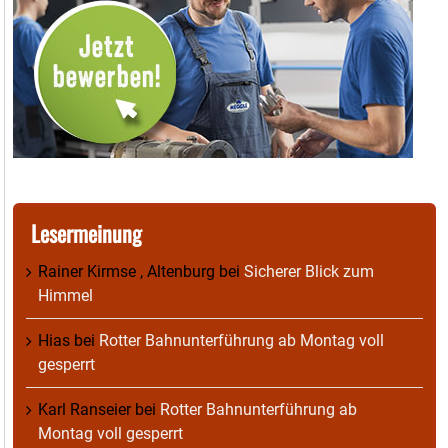
Lesermeinung
Rainer Kirmse , Altenburg
bei
Sicherer Blick zum
Himmel
Hias
bei
Rotter Bahnunterführung ab Montag voll
gesperrt
Karl Ranseier
bei
Rotter Bahnunterführung ab
Montag voll gesperrt