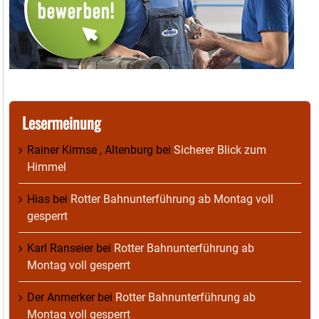
Lesermeinung
Rainer Kirmse , Altenburg
bei
Sicherer Blick zum
Himmel
Hias
bei
Rotter Bahnunterführung ab Montag voll
gesperrt
Karl Ranseier
bei
Rotter Bahnunterführung ab
Montag voll gesperrt
Der Anmerker
bei
Rotter Bahnunterführung ab
Montag voll gesperrt