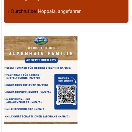
Durchruf
bei
Hoppala, angefahren