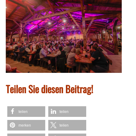
Teilen Sie diesen Beitrag!
teilen
teilen
merken
teilen