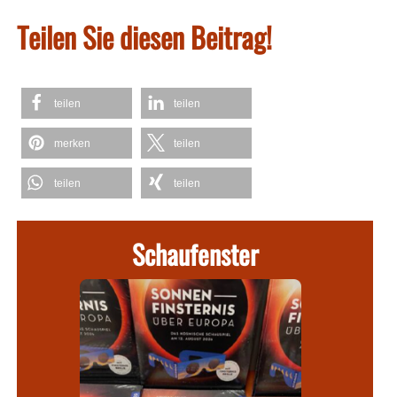
Teilen Sie diesen Beitrag!
teilen
teilen
merken
teilen
teilen
teilen
Schaufenster