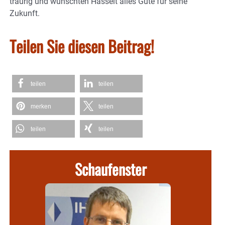
traurig und wünschten Hasselt alles Gute für seine
Zukunft.
Teilen Sie diesen Beitrag!
teilen
teilen
merken
teilen
teilen
teilen
Schaufenster