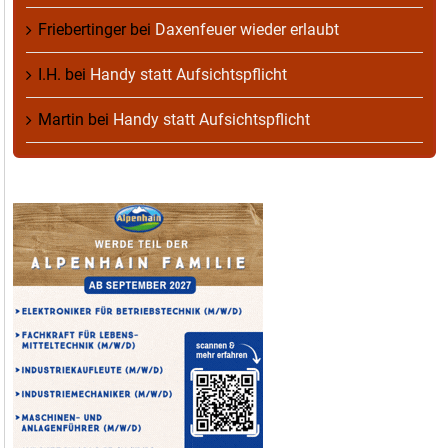
Friebertinger
bei
Daxenfeuer wieder erlaubt
I.H.
bei
Handy statt Aufsichtspflicht
Martin
bei
Handy statt Aufsichtspflicht