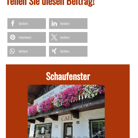
Teilen Sie diesen Beitrag!
teilen
teilen
merken
teilen
teilen
teilen
Schaufenster