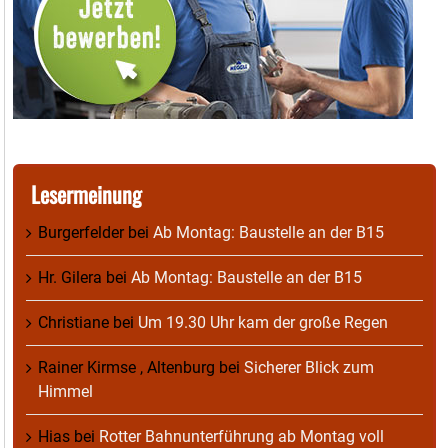
Lesermeinung
Burgerfelder
bei
Ab Montag: Baustelle an der B15
Hr. Gilera
bei
Ab Montag: Baustelle an der B15
Christiane
bei
Um 19.30 Uhr kam der große Regen
Rainer Kirmse , Altenburg
bei
Sicherer Blick zum
Himmel
Hias
bei
Rotter Bahnunterführung ab Montag voll