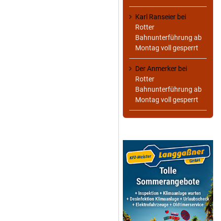
Karl Ranseier
bei
Rotter
Bahnunterführung ab
Montag voll gesperrt
Der Anmerker
bei
Rotter
Bahnunterführung ab
Montag voll gesperrt