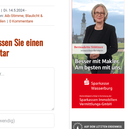
|
Di. 14.5.2024 -
en:
Aib-Stimme
,
Blaulicht &
ilen
|
0 Kommentare
ssen Sie einen
tar