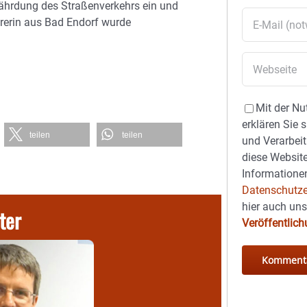
fährdung des Straßenverkehrs ein und
hrerin aus Bad Endorf wurde
Mit der Nu
erklären Sie 
teilen
teilen
und Verarbeit
diese Website
Informationen
Datenschutze
hier auch un
ter
Veröffentlic