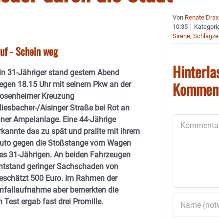
Von
Renate Drax
10:35
|
Kategori
Sirene
,
Schlagze
auf - Schein weg
Hinterla
in 31-Jähriger stand gestern Abend
Kommen
egen 18.15 Uhr mit seinem Pkw an der
osenheimer Kreuzung
iesbacher-/Aisinger Straße bei Rot an
iner Ampelanlage. Eine 44-Jährige
Kommentar
rkannte das zu spät und prallte mit ihrem
uto gegen die Stoßstange vom Wagen
es 31-Jährigen. An beiden Fahrzeugen
ntstand geringer Sachschaden von
eschätzt 500 Euro. Im Rahmen der
nfallaufnahme aber bemerkten die
 Test ergab fast drei Promille.