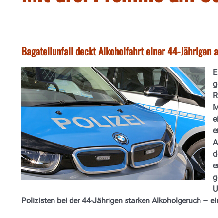
Bagatellunfall deckt Alkoholfahrt einer 44-Jährigen 
E
g
R
M
e
e
A
d
e
g
U
Polizisten bei der 44-Jährigen starken Alkoholgeruch – ein