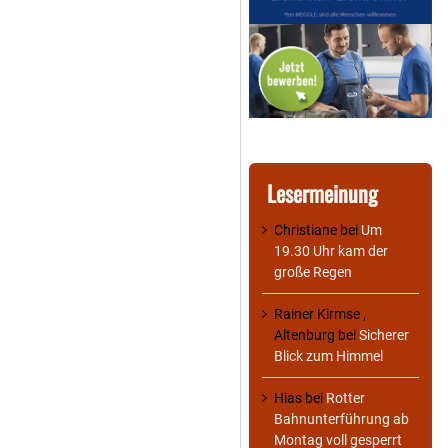
Lesermeinung
Christiane
bei
Um
19.30 Uhr kam der
große Regen
Rainer Kirmse ,
Altenburg
bei
Sicherer
Blick zum Himmel
Hias
bei
Rotter
Bahnunterführung ab
Montag voll gesperrt