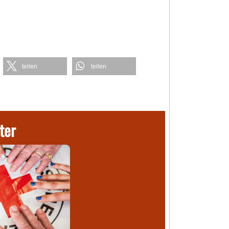
teilen
teilen
ter