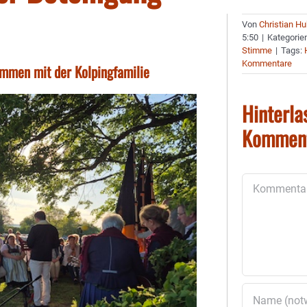
Von
Christian H
5:50
|
Kategorie
Stimme
|
Tags:
Kommentare
mmen mit der Kolpingfamilie
Hinterla
Kommen
Kommentar