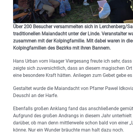
Über 200 Besucher versammelten sich in Lerchenberg/San
traditionellen Maiandacht unter der Linde. Veranstalter 
zusammen mit der Kolpingfamilie. Mit dabei waren in di
Kolpingfamilien des Bezirks mit ihren Bannern.
Hans Urban vom Haager Viergesang freute ich sehr, dass 
zeigte sich zuversichtlich, dass an diesem magischen Ort 
eine besondere Kraft hätten. Anliegen zum Gebet gebe e
Gestaltet wurde die Maiandacht von Pfarrer Pawel Idkov
Deuschl an der Harfe.
Ebenfalls großen Anklang fand das anschließende gemüt
Aufgrund des großen Andrangs in diesem Jahr unterhielt
darüber, ob man denn mittlerweile schon bald von einer „
könne. Nur ein Wunder bräuchte man halt dazu noch.