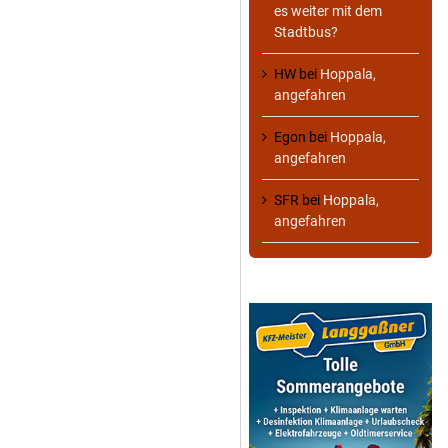
es weiter mit dem
Stadtbus?
HW
bei
Hoppala,
angefahren
Egon
bei
Hoppala,
angefahren
SFR
bei
Hoppala,
angefahren