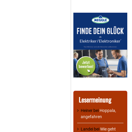
Lesermeinung
Heiner
bei
Hoppala,
angefahren
Landei
bei
Wie geht