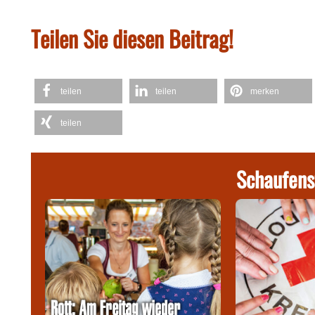
Teilen Sie diesen Beitrag!
teilen
teilen
merken
teilen
Schaufens