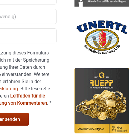
tzung dieses Formulars
sich mit der Speicherung
ung Ihrer Daten durch
 einverstanden. Weitere
 erfahren Sie in der
rklärung.
Bitte lesen Sie
seren
Leitfaden für die
hung von Kommentaren
.
*