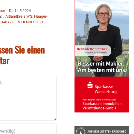
uber
|
Di. 14.5.2024 -
n:
.
,
Altlandkreis WS
,
Haager-
HAAG / LERCHENBERG
|
0
ssen Sie einen
tar