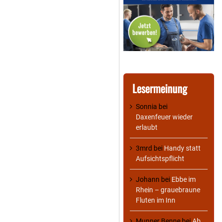
Lesermeinung
Sonnia
bei
Daxenfeuer wieder
erlaubt
3mrd
bei
Handy statt
Aufsichtspflicht
Johann
bei
Ebbe im
Rhein – grauebraune
Fluten im Inn
Munner Benne
bei
Ab