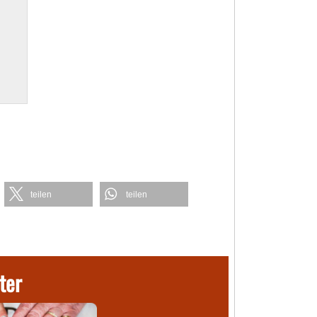
teilen
teilen
ter