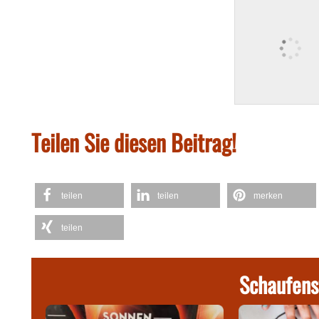
Teilen Sie diesen Beitrag!
teilen
teilen
merken
teilen
Schaufens