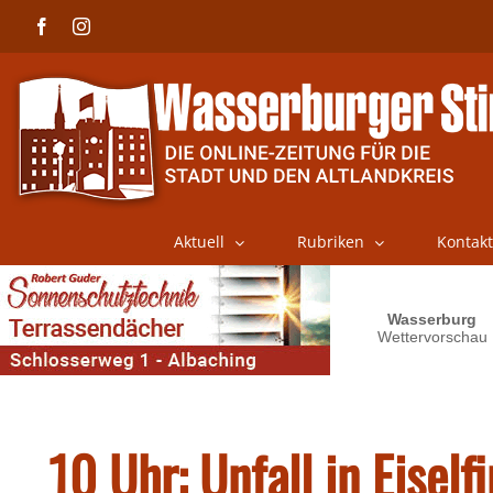
Skip
Facebook
Instagram
to
content
Aktuell
Rubriken
Kontakt
10 Uhr: Unfall in Eiself