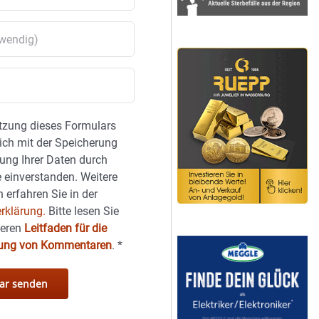
tzung dieses Formulars
sich mit der Speicherung
ung Ihrer Daten durch
 einverstanden. Weitere
 erfahren Sie in der
rklärung.
Bitte lesen Sie
seren
Leitfaden für die
hung von Kommentaren
.
*