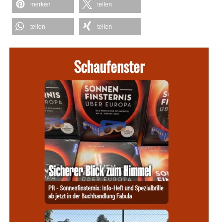
merken
teilen
teilen
teilen
Schaufenster