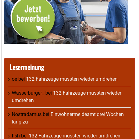
Lesermeinung
oe
bei
132 Fahrzeuge mussten wieder umdrehen
Wasserburger_
bei
132 Fahrzeuge mussten wieder
umdrehen
Nostradamus
bei
Einwohnermeldeamt drei Wochen
lang zu
fish
bei
132 Fahrzeuge mussten wieder umdrehen