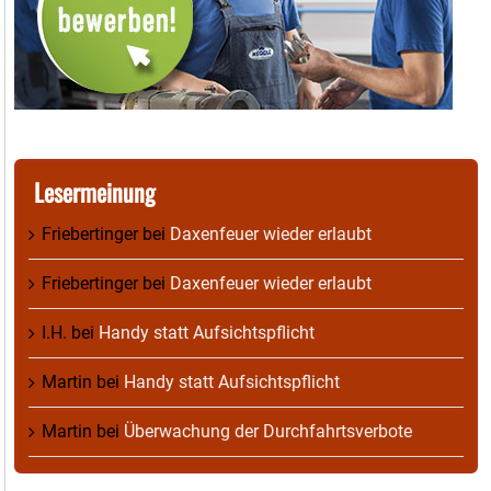
Lesermeinung
Friebertinger
bei
Daxenfeuer wieder erlaubt
Friebertinger
bei
Daxenfeuer wieder erlaubt
I.H.
bei
Handy statt Aufsichtspflicht
Martin
bei
Handy statt Aufsichtspflicht
Martin
bei
Überwachung der Durchfahrtsverbote