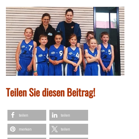
Teilen Sie diesen Beitrag!
teilen
teilen
merken
teilen