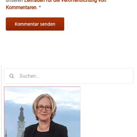
unseren
Leitfaden für die Veröffentlichung von
Kommentaren
.
*
Suche
nach: