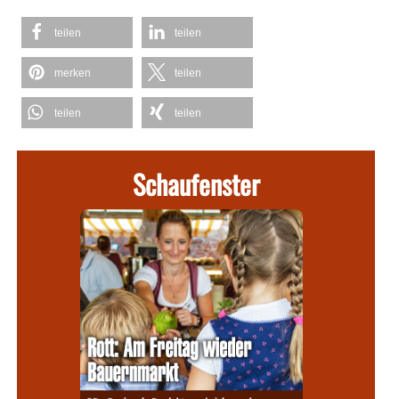
teilen
teilen
merken
teilen
teilen
teilen
Schaufenster