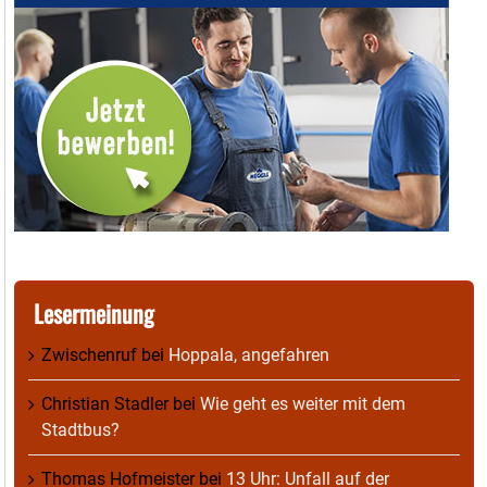
Lesermeinung
Zwischenruf
bei
Hoppala, angefahren
Christian Stadler
bei
Wie geht es weiter mit dem
Stadtbus?
Thomas Hofmeister
bei
13 Uhr: Unfall auf der