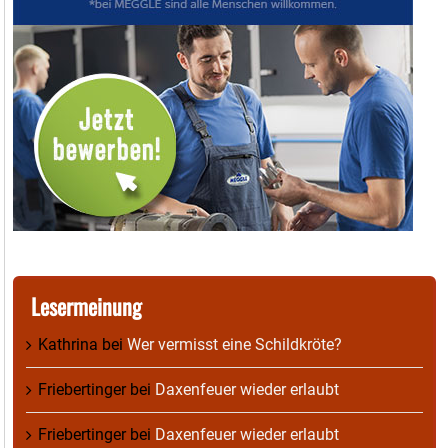
Lesermeinung
Kathrina
bei
Wer vermisst eine Schildkröte?
Friebertinger
bei
Daxenfeuer wieder erlaubt
Friebertinger
bei
Daxenfeuer wieder erlaubt