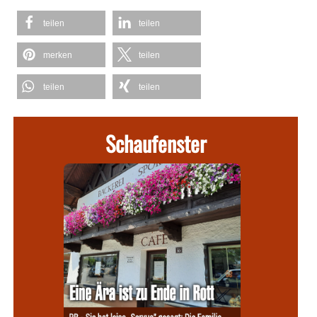
teilen
teilen
merken
teilen
teilen
teilen
Schaufenster