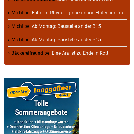
Michl
bei
Ebbe im Rhein – grauebraune Fluten im Inn
Michl
bei
Ab Montag: Baustelle an der B15
Michl
bei
Ab Montag: Baustelle an der B15
Bäckereifreund
bei
Eine Ära ist zu Ende in Rott