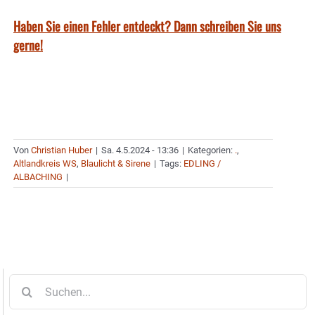
Haben Sie einen Fehler entdeckt? Dann schreiben Sie uns
gerne!
Von
Christian Huber
|
Sa. 4.5.2024 - 13:36
|
Kategorien:
.
,
Altlandkreis WS
,
Blaulicht & Sirene
|
Tags:
EDLING /
ALBACHING
|
Suche
nach: