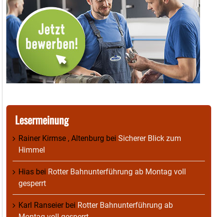
Lesermeinung
Rainer Kirmse , Altenburg
bei
Sicherer Blick zum
Himmel
Hias
bei
Rotter Bahnunterführung ab Montag voll
gesperrt
Karl Ranseier
bei
Rotter Bahnunterführung ab
Montag voll gesperrt