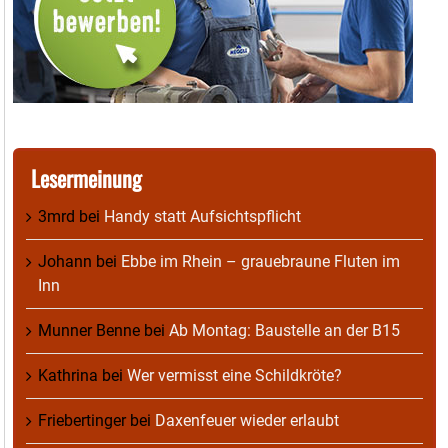
Lesermeinung
3mrd
bei
Handy statt Aufsichtspflicht
Johann
bei
Ebbe im Rhein – grauebraune Fluten im
Inn
Munner Benne
bei
Ab Montag: Baustelle an der B15
Kathrina
bei
Wer vermisst eine Schildkröte?
Friebertinger
bei
Daxenfeuer wieder erlaubt