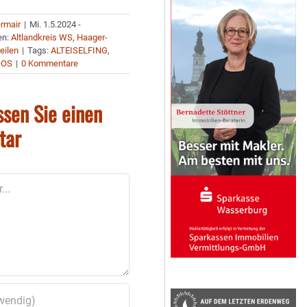
ermair
|
Mi. 1.5.2024 -
en:
Altlandkreis WS
,
Haager-
eilen
|
Tags:
ALTEISELFING
,
OOS
|
0 Kommentare
ssen Sie einen
tar