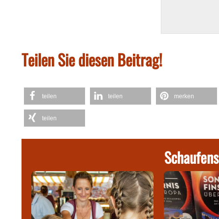
Teilen Sie diesen Beitrag!
teilen
teilen
merken
teilen
Schaufens