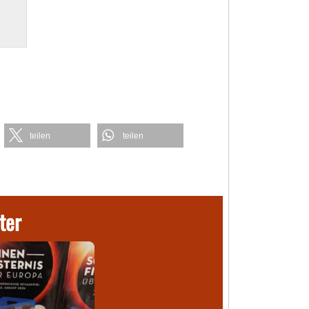
teilen
teilen
ter