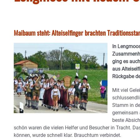
Maibaum steht: Alteiselfinger brachten Traditionssta
In Lengmoos
Zusammenhal
ging es auc
aus Alteiself
Rückgabe d
Mit viel Gele
schlussendl
Stamm in de
gemeinsam a
beste Absic
schön waren die vielen Helfer und Besucher in Tracht. D
können, wurde schnell klar. Brauchtum verbindet.