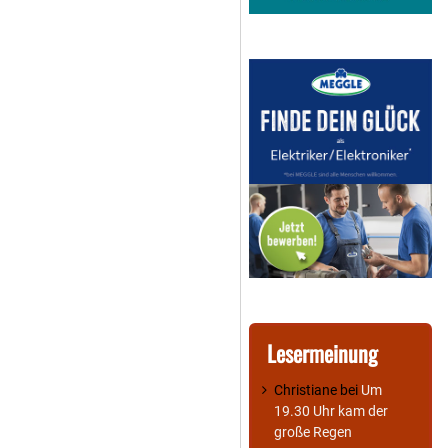
Lesermeinung
Christiane
bei
Um
19.30 Uhr kam der
große Regen