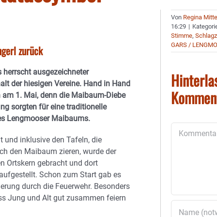
Von
Regina Mitt
16:29
|
Kategori
Stimme
,
Schlagz
GARS / LENGM
ngerl zurück
 herrscht ausgezeichneter
Hinterla
t der hiesigen Vereine. Hand in Hand
Kommen
h am 1. Mai, denn die Maibaum-Diebe
ing sorgten für eine traditionelle
es Lengmooser Maibaums.
Kommentar
it und inklusive den Tafeln, die
ich den Maibaum zieren, wurde der
n Ortskern gebracht und dort
ufgestellt. Schon zum Start gab es
herung durch die Feuerwehr. Besonders
ass Jung und Alt gut zusammen feiern