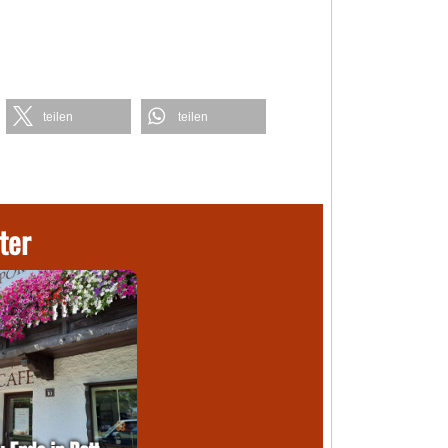
teilen
teilen
ter