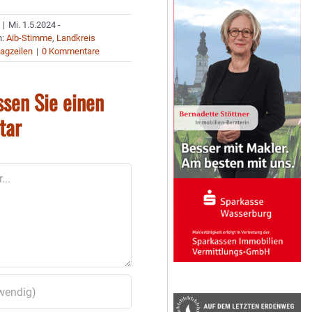
|
Mi. 1.5.2024 -
n:
Aib-Stimme
,
Landkreis
agzeilen
|
0 Kommentare
ssen Sie einen
tar