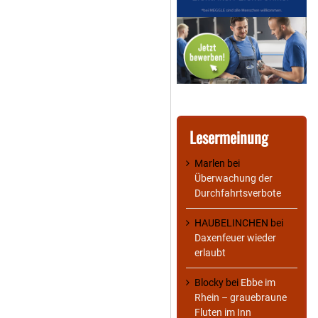
Lesermeinung
Marlen
bei
Überwachung der
Durchfahrtsverbote
HAUBELINCHEN
bei
Daxenfeuer wieder
erlaubt
Blocky
bei
Ebbe im
Rhein – grauebraune
Fluten im Inn