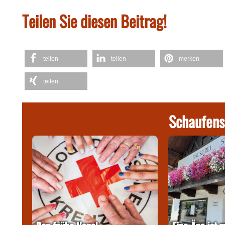
Teilen Sie diesen Beitrag!
teilen
teilen
merken
teilen
Schaufens