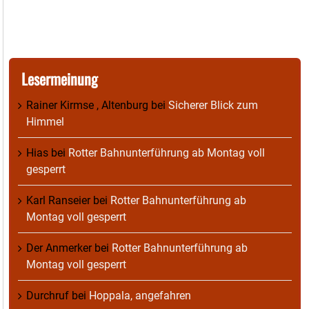
Lesermeinung
Rainer Kirmse , Altenburg
bei
Sicherer Blick zum
Himmel
Hias
bei
Rotter Bahnunterführung ab Montag voll
gesperrt
Karl Ranseier
bei
Rotter Bahnunterführung ab
Montag voll gesperrt
Der Anmerker
bei
Rotter Bahnunterführung ab
Montag voll gesperrt
Durchruf
bei
Hoppala, angefahren