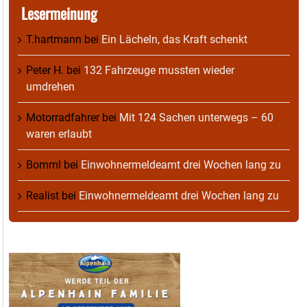
Lesermeinung
T.hartmann
bei
Ein Lächeln, das Kraft schenkt
Peter H.
bei
132 Fahrzeuge mussten wieder
umdrehen
Motorradfahrer
bei
Mit 124 Sachen unterwegs – 60
waren erlaubt
Bomml
bei
Einwohnermeldeamt drei Wochen lang zu
Realist
bei
Einwohnermeldeamt drei Wochen lang zu