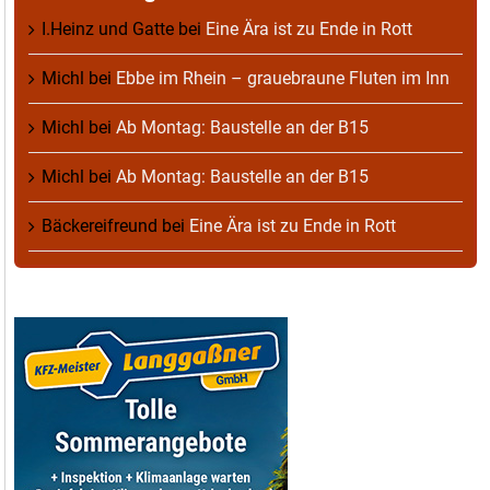
I.Heinz und Gatte
bei
Eine Ära ist zu Ende in Rott
Michl
bei
Ebbe im Rhein – grauebraune Fluten im Inn
Michl
bei
Ab Montag: Baustelle an der B15
Michl
bei
Ab Montag: Baustelle an der B15
Bäckereifreund
bei
Eine Ära ist zu Ende in Rott