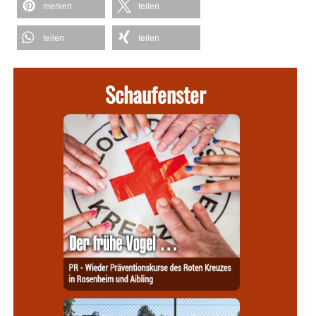
merken
teilen
teilen
teilen
Schaufenster