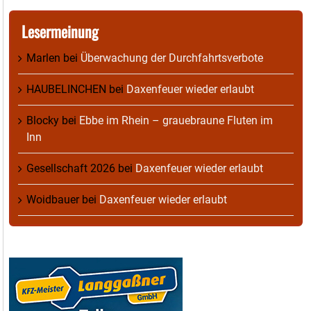
Lesermeinung
Marlen
bei
Überwachung der Durchfahrtsverbote
HAUBELINCHEN
bei
Daxenfeuer wieder erlaubt
Blocky
bei
Ebbe im Rhein – grauebraune Fluten im
Inn
Gesellschaft 2026
bei
Daxenfeuer wieder erlaubt
Woidbauer
bei
Daxenfeuer wieder erlaubt