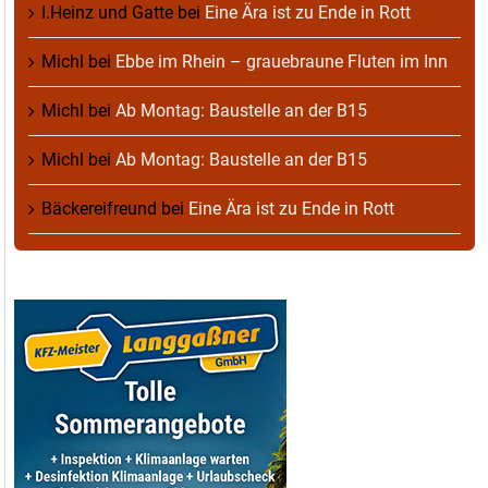
I.Heinz und Gatte
bei
Eine Ära ist zu Ende in Rott
Michl
bei
Ebbe im Rhein – grauebraune Fluten im Inn
Michl
bei
Ab Montag: Baustelle an der B15
Michl
bei
Ab Montag: Baustelle an der B15
Bäckereifreund
bei
Eine Ära ist zu Ende in Rott