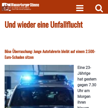
Skip
to
content
Und wieder eine Unfallflucht
Böse Überraschung: Junge Autofahrerin bleibt auf einem 2.500-
Euro-Schaden sitzen
Eine 23-
Jährige
hat gestern
gegen 7.30
Uhr am
Morgen
ihren