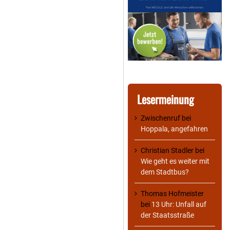
Lesermeinung
Zwischenruf
bei
Hoppala, angefahren
Christian Stadler
bei
Wie geht es weiter mit
dem Stadtbus?
Thomas Hofmeister
bei
13 Uhr: Unfall auf
der Staatsstraße