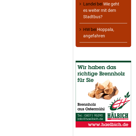
Landei
bei
Wie geht
es weiter mit dem
Stadtbus?
HW
bei
Hoppala,
angefahren