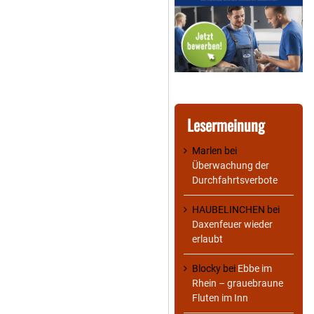
Lesermeinung
Marlen
bei
Überwachung der
Durchfahrtsverbote
HAUBELINCHEN
bei
Daxenfeuer wieder
erlaubt
Blocky
bei
Ebbe im
Rhein – grauebraune
Fluten im Inn