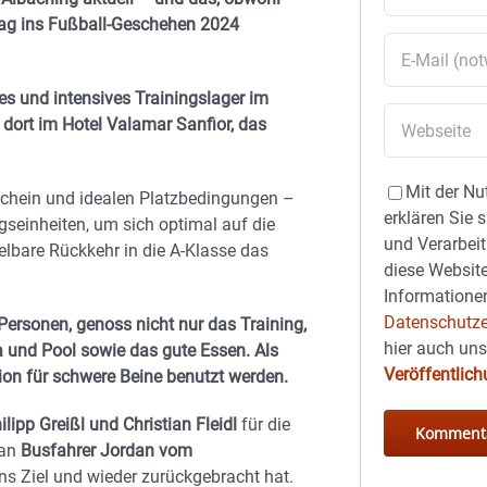
ag ins Fußball-Geschehen 2024
es und intensives Trainingslager im
dort im Hotel Valamar Sanfior, das
Mit der Nu
chein und idealen Platzbedingungen –
erklären Sie 
seinheiten, um sich optimal auf die
und Verarbeit
ttelbare Rückkehr in die A-Klasse das
diese Website
Informationen
Datenschutze
Personen, genoss nicht nur das Training,
hier auch un
 und Pool sowie das gute Essen. Als
Veröffentlic
ion für schwere Beine benutzt werden.
lipp Greißl und Christian Fleidl
für die
 an
Busfahrer Jordan vom
ans Ziel und wieder zurückgebracht hat.