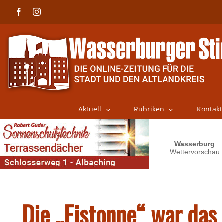
Skip
Facebook
Instagram
to
content
Aktuell
Rubriken
Kontakt
Die „Eistonne“ war das