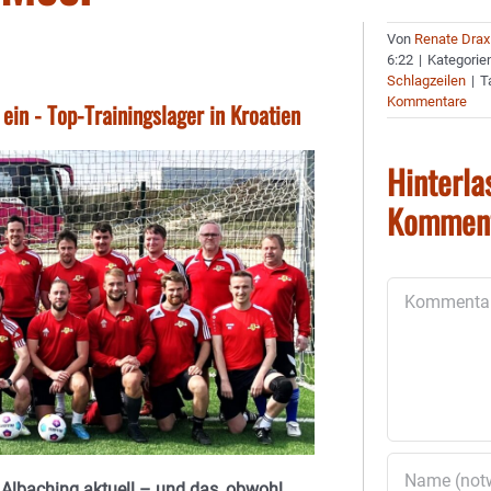
Von
Renate Drax
6:22
|
Kategorie
Schlagzeilen
|
T
Kommentare
ein - Top-Trainingslager in Kroatien
Hinterla
Kommen
Kommentar
 Albaching aktuell – und das, obwohl