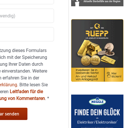
tzung dieses Formulars
sich mit der Speicherung
ung Ihrer Daten durch
 einverstanden. Weitere
 erfahren Sie in der
rklärung.
Bitte lesen Sie
seren
Leitfaden für die
hung von Kommentaren
.
*