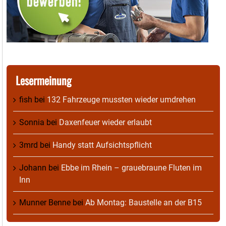
Lesermeinung
fish
bei
132 Fahrzeuge mussten wieder umdrehen
Sonnia
bei
Daxenfeuer wieder erlaubt
3mrd
bei
Handy statt Aufsichtspflicht
Johann
bei
Ebbe im Rhein – grauebraune Fluten im
Inn
Munner Benne
bei
Ab Montag: Baustelle an der B15