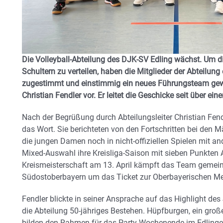
Die Volleyball-Abteilung des DJK-SV Edling wächst. Um 
Schultern zu verteilen, haben die Mitglieder der Abteilung
zugestimmt und einstimmig ein neues Führungsteam gewäh
Christian Fendler vor. Er leitet die Geschicke seit über ei
Nach der Begrüßung durch Abteilungsleiter Christian Fen
das Wort. Sie berichteten von den Fortschritten bei den
die jungen Damen noch in nicht-offiziellen Spielen mit a
Mixed-Auswahl ihre Kreisliga-Saison mit sieben Punkten A
Kreismeisterschaft am 13. April kämpft das Team gemei
Südostoberbayern um das Ticket zur Oberbayerischen Mei
Fendler blickte in seiner Ansprache auf das Highlight des
die Abteilung 50-jähriges Bestehen. Hüpfburgen, ein große
bilden den Rahmen für das Party-Wochenende im Edlinger 