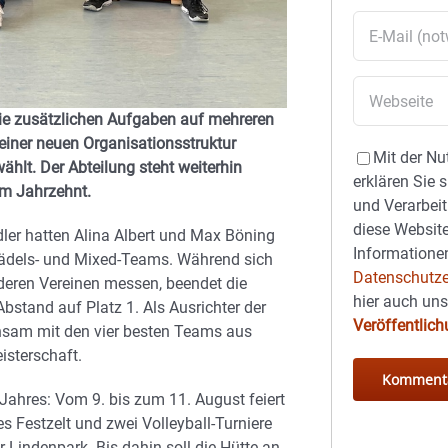
die zusätzlichen Aufgaben auf mehreren
 einer neuen Organisationsstruktur
Mit der Nu
lt. Der Abteilung steht weiterhin
erklären Sie 
nem Jahrzehnt.
und Verarbeit
diese Website
dler hatten Alina Albert und Max Böning
Informationen
 Mädels- und Mixed-Teams. Während sich
Datenschutze
nderen Vereinen messen, beendet die
hier auch un
bstand auf Platz 1. Als Ausrichter der
Veröffentlic
nsam mit den vier besten Teams aus
sterschaft.
 Jahres: Vom 9. bis zum 11. August feiert
s Festzelt und zwei Volleyball-Turniere
Lindenpark. Bis dahin soll die Hütte an