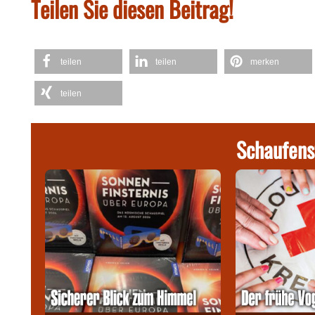
Teilen Sie diesen Beitrag!
teilen
teilen
merken
teilen
Schaufens