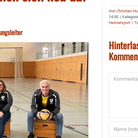
Von
Christian H
14:50
|
Kategori
Heimatsport
|
T
ungsleiter
Hinterla
Kommen
Kommentar