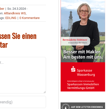
uber
|
So. 24.3.2024 -
en:
Altlandkreis WS
,
ags:
EDLING
|
0 Kommentare
ssen Sie einen
tar