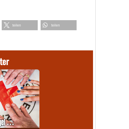
teilen
teilen
ter