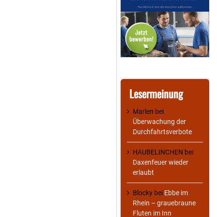
Lesermeinung
Marlen
bei
Überwachung der
Durchfahrtsverbote
HAUBELINCHEN
bei
Daxenfeuer wieder
erlaubt
Blocky
bei
Ebbe im
Rhein – grauebraune
Fluten im Inn