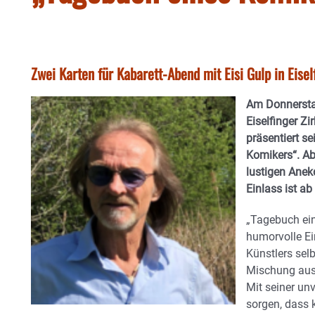
Zwei Karten für Kabarett-Abend mit Eisi Gulp in Eise
Am Donnerstag
Eiselfinger Zi
präsentiert s
Komikers“. Ab
lustigen Anek
Einlass ist ab
„Tagebuch ein
humorvolle Ei
Künstlers sel
Mischung aus
Mit seiner un
sorgen, dass 