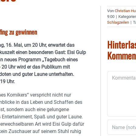
Von
Christian H
9:00
|
Kategorie
Schlagzeilen
|
T
lfing zu gewinnen
Hinterla
, 16. Mai, um 20 Uhr, erwartet das
Kommen
rkuszelt einen besonderen Gast: Eisi Gulp
ein neues Programm „Tagebuch eines
 20 Uhr wird er das Publikum mit
doten und guter Laune unterhalten.
Kommentar
 19 Uhr.
es Komikers“ verspricht nicht nur
nblicke in das Leben und Schaffen des
bst, sondern auch eine gelungene
 Entertainment, Spaß und guter Laune.
verwechselbaren Art wird Eisi Gulp dafür
kein Zuschauer auf seinem Stuhl ruhig