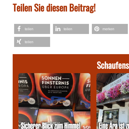
Teilen Sie diesen Beitrag!
teilen
teilen
merken
teilen
Schaufens