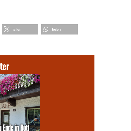
teilen
teilen
ter