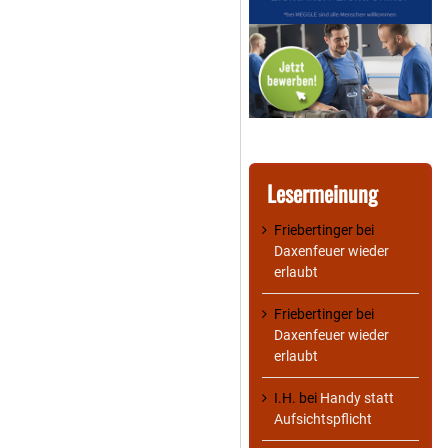
Lesermeinung
Friebertinger
bei
Daxenfeuer wieder
erlaubt
Friebertinger
bei
Daxenfeuer wieder
erlaubt
I.H.
bei
Handy statt
Aufsichtspflicht