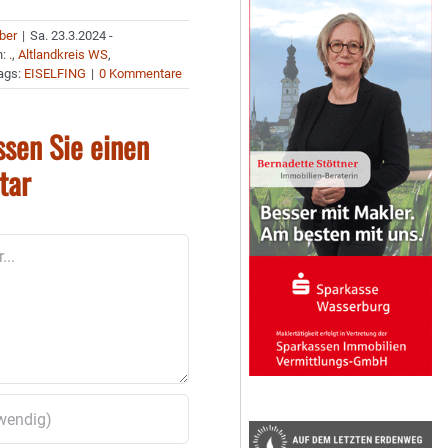
uber
|
Sa. 23.3.2024 -
n:
.
,
Altlandkreis WS
,
ags:
EISELFING
|
0 Kommentare
ssen Sie einen
tar