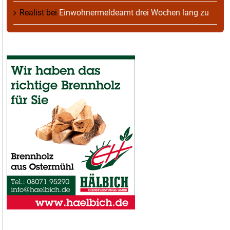
Realist
bei
Einwohnermeldeamt drei Wochen lang zu