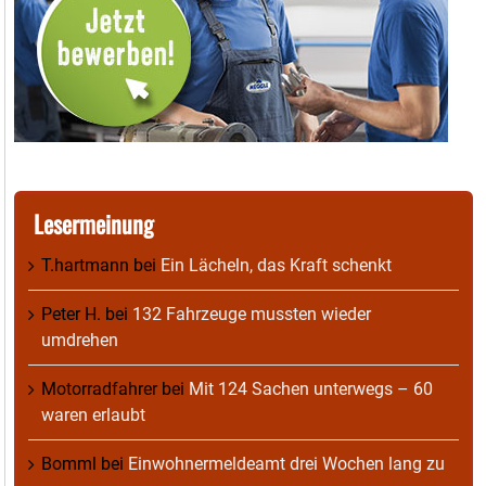
Lesermeinung
T.hartmann
bei
Ein Lächeln, das Kraft schenkt
Peter H.
bei
132 Fahrzeuge mussten wieder
umdrehen
Motorradfahrer
bei
Mit 124 Sachen unterwegs – 60
waren erlaubt
Bomml
bei
Einwohnermeldeamt drei Wochen lang zu