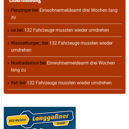
Penzinger
bei
Einwohnermeldeamt drei Wochen lang
zu
oe
bei
132 Fahrzeuge mussten wieder umdrehen
Wasserburger_
bei
132 Fahrzeuge mussten wieder
umdrehen
Nostradamus
bei
Einwohnermeldeamt drei Wochen
lang zu
fish
bei
132 Fahrzeuge mussten wieder umdrehen