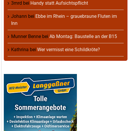
3mrd
bei
Handy statt Aufsichtspflicht
Johann
bei
Ebbe im Rhein – grauebraune Fluten im
Inn
Munner Benne
bei
Ab Montag: Baustelle an der B15
Kathrina
bei
Wer vermisst eine Schildkröte?