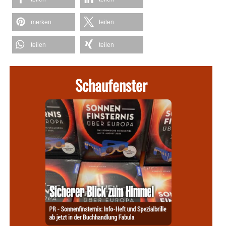
merken
teilen
teilen
teilen
Schaufenster