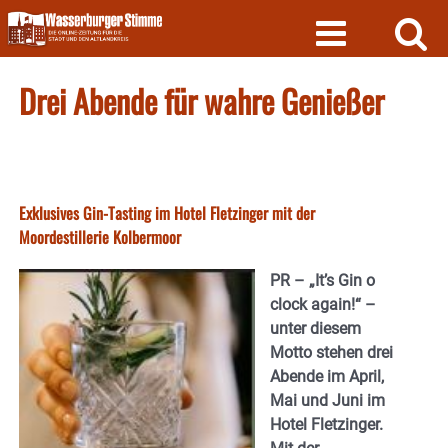
Skip
to
content
Drei Abende für wahre Genießer
Exklusives Gin-Tasting im Hotel Fletzinger mit der
Moordestillerie Kolbermoor
PR – „It’s Gin o
clock again!“ –
unter diesem
Motto stehen drei
Abende im April,
Mai und Juni im
Hotel Fletzinger.