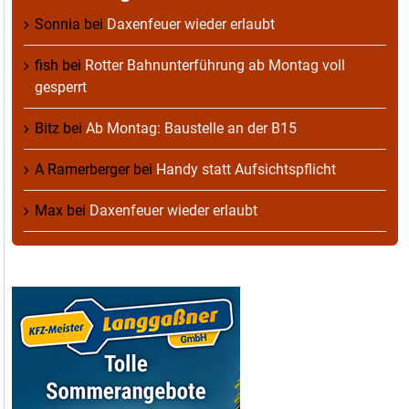
Sonnia
bei
Daxenfeuer wieder erlaubt
fish
bei
Rotter Bahnunterführung ab Montag voll
gesperrt
Bitz
bei
Ab Montag: Baustelle an der B15
A Ramerberger
bei
Handy statt Aufsichtspflicht
Max
bei
Daxenfeuer wieder erlaubt