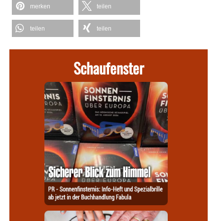
merken
teilen
teilen
teilen
Schaufenster